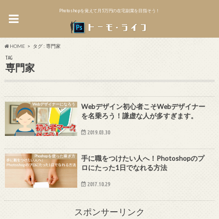
Photoshopを覚えて月5万円の在宅副業を目指そう！
HOME
タグ : 専門家
TAG
専門家
Webデザイナーになろう
Webデザイン初心者こそWebデザイナー
を名乗ろう！謙虚な人が多すぎます。
2019.03.30
Phoshopを使った稼ぎ方
手に職をつけたい人へ！Photoshopのプ
ロにたった1日でなれる方法
2017.10.29
スポンサーリンク