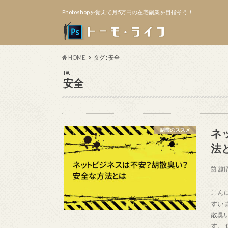
Photoshopを覚えて月5万円の在宅副業を目指そう！
HOME
タグ : 安全
TAG
安全
ネ
副業のススメ
法
2017
こん
すいま
散臭
す。 