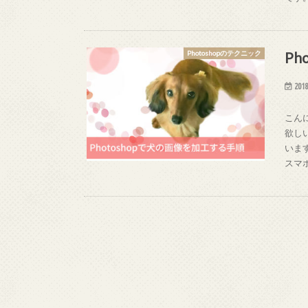
P
Photoshopのテクニック
2018
こん
欲し
いま
スマ