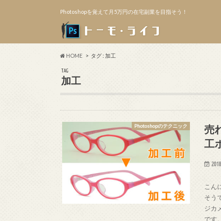
Photoshopを覚えて月5万円の在宅副業を目指そう！
HOME
タグ : 加工
TAG
加工
売
Photoshopのテクニック
工
2018
こん
そう
ジカ
です