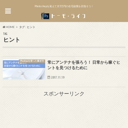
Photoshopを覚えて月5万円の在宅副業を目指そう！
HOME
タグ : ヒント
TAG
ヒント
Phoshopを使った稼ぎ方
常にアンテナを張ろう！ 日常から稼ぐヒ
ントを見つけるために
2017.11.19
スポンサーリンク